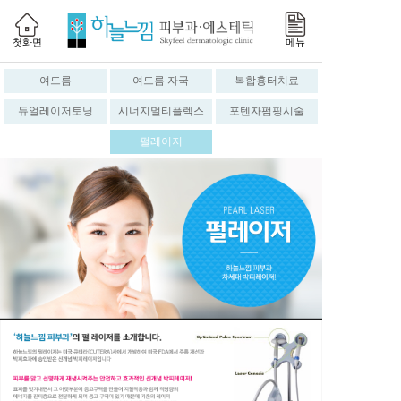
첫화면
메뉴
여드름
여드름 자국
복합흉터치료
듀얼레이저토닝
시너지멀티플렉스
포텐자펌핑시술
펄레이저