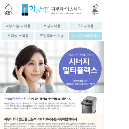
첫화면
메뉴
피부시술 부작용
토닝부작용
IPL 부작용
프락셀 부작용
듀얼플러스토닝
시너지멀티플렉스